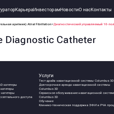
уратор
Карьера
Инвесторам
Новости
О нас
Контакты
ная аритмия) Atrial Fibrillation
Диагностический управляемый 10-по
e Diagnostic Catheter
Услуги
Тест-драйв навигационной системы Сolumbus 3D
D катетеры
Долгосрочная аренда навигационной системы
 катетеры
Сolumbus 3D
 катетеры
Сервисное обслуживание навигационной систе
ссептального доступа
Сolumbus 3D
Обучение
Клинико-техническая поддержка ЭФИ и РЧА проц