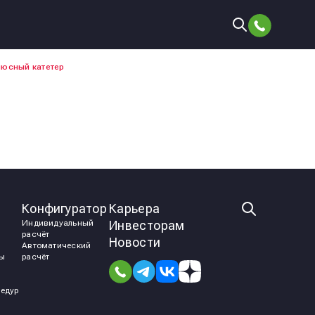
люсный катетер
Конфигуратор
Карьера
Индивидуальный
Инвесторам
расчёт
Новости
Автоматический
мы
расчёт
едур