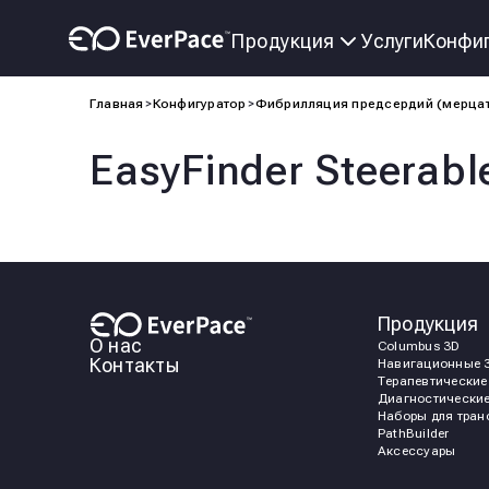
Услуги
Конфиг
Продукция
Главная
Конфигуратор
Фибрилляция предсердий (мерцатель
EasyFinder Steerabl
Продукция
О нас
Columbus 3D
Контакты
Навигационные 3
Терапевтические
Диагностические
Наборы для тран
PathBuilder
Аксессуары