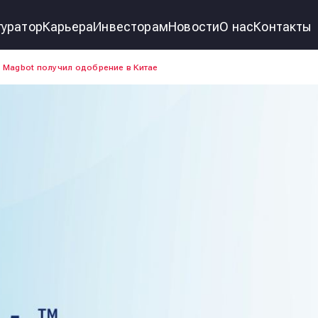
уратор
Карьера
Инвесторам
Новости
О нас
Контакты
ер Magbot получил одобрение в Китае