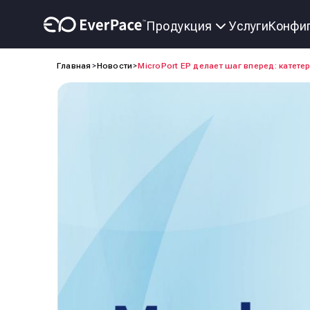
Услуги
Конфиг
Продукция
Главная
Новости
MicroPort EP делает шаг вперед: катет