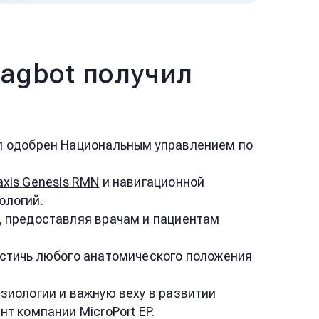
Magbot получил
был одобрен Национальным управлением по
axis
Genesis RMN
и навигационной
ологий.
, предоставляя врачам и пациентам
остичь любого анатомического положения
зиологии и важную веху в развитии
т компании MicroPort EP.