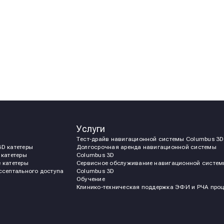
Услуги
Тест-драйв навигационной системы Сolumbus 3D
D катетеры
Долгосрочная аренда навигационной системы
 катетеры
Сolumbus 3D
 катетеры
Сервисное обслуживание навигационной систе
ссептального доступа
Сolumbus 3D
Обучение
Клинико-техническая поддержка ЭФИ и РЧА проц