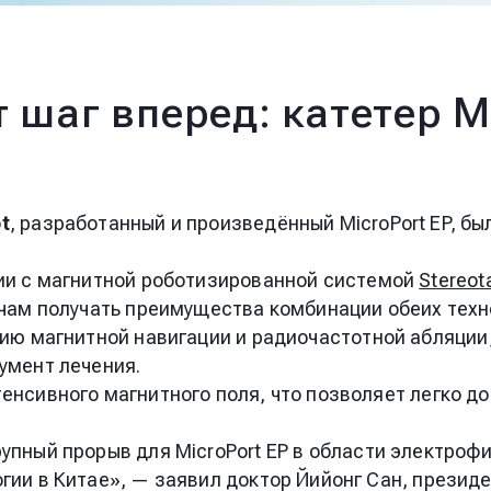
т шаг вперед: катетер 
t
, разработанный и произведённый MicroPort EP, 
ии с магнитной роботизированной системой
Stereot
чам получать преимущества комбинации обеих техн
гию магнитной навигации и радиочастотной абляции
умент лечения.
енсивного магнитного поля, что позволяет легко д
упный прорыв для MicroPort EP в области электрофи
ии в Китае», — заявил доктор Йийонг Сан, президен