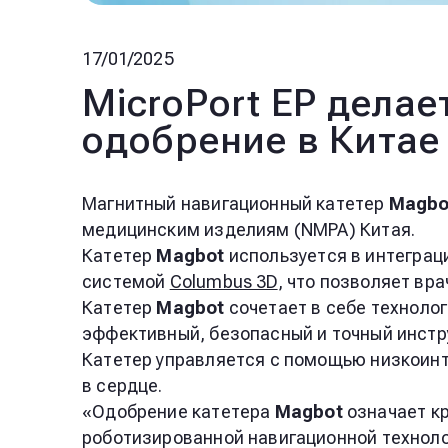
17/01/2025
MicroPort EP делае
одобрение в Китае
Магнитный навигационный катетер
Magbo
медицинским изделиям (NMPA) Китая.
Катетер
Magbot
используется в интеграц
системой
Columbus 3D
,
что позволяет вра
Катетер
Magbot
сочетает в себе техноло
эффективный, безопасный и точный инстр
Катетер управляется с помощью низкоинт
в сердце.
«Одобрение катетера
Magbot
означает кр
роботизированной навигационной технолог