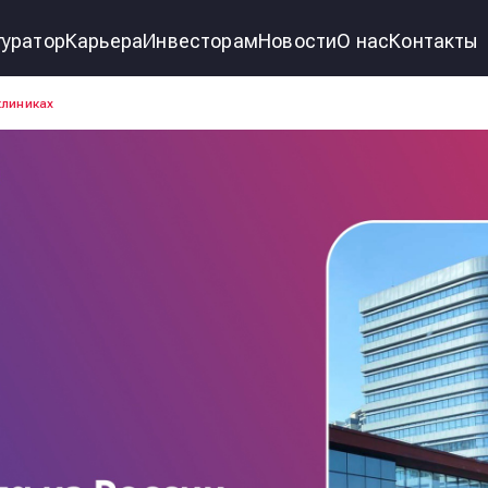
уратор
Карьера
Инвесторам
Новости
О нас
Контакты
клиниках