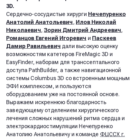
3D.
Сердечно-сосудистые хирурги
Нечепуренко
Анатолий Анатольевич
,
Илов Николай
Николаевич
,
Зорин Дмитрий Андреевич
,
Романцов Евгений Игоревич
и
Паскеев
Дамир Равильевич
дали высокую оценку
возможностям катетеров FireMagic 3D и
EasyFinder, наборам для транссептального
доступа PathBuilder, а также навигационной
системы Columbus 3D со встроенным мощным
ЭФИ комплексом, и пользуются
оборудованием уже на постоянной основе.
Выражаем искреннюю благодарность
заведующему отделением хирургического
лечения сложных нарушений ритма сердца и
электрокардиостимуляции
Нечепуренко
Анатолию Анатольевичу
и команде
ФЦССХ г.